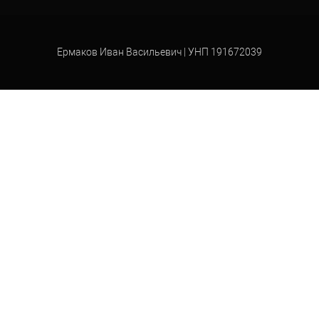
Ермаков Иван Васильевич | УНП 191672039